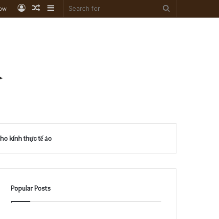
Log
Random
Sidebar
Search
low
In
Article
for
o kính thực tế ảo
Popular Posts