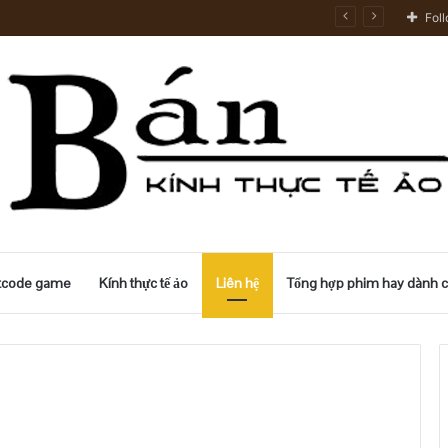
Fol
tcode game
Kính thực tế ảo
Liên hệ
Tổng hợp phim hay dành ch